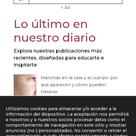
« Jul
Lo último en
nuestro diario
Explora nuestras publicaciones más
recientes, diseñadas para educarte e
inspirarte
Manchas en la cara y el cuerpo: por
qué aparecen y cómo pueden
tratarse
Contorno de ojos: por qué la zona
Utilizamos cookies para almacenar y/o acceder a la
periocular envejece antes y cómo
información del dispositivo. La aceptación nos permitirá
tratarla
a nosotros y a nuestros socios procesar datos como el
comportamiento de navegación en este sitio y mostrar
Ácido hialurónico en medicina
anuncios (no-) personalizados. No consentir o retirar el
estética: beneficios y uso