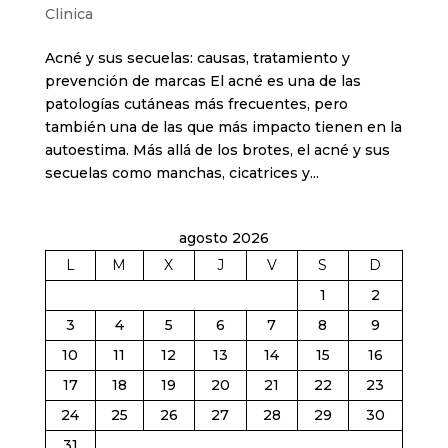
Clinica
Acné y sus secuelas: causas, tratamiento y
prevención de marcas El acné es una de las
patologías cutáneas más frecuentes, pero
también una de las que más impacto tienen en la
autoestima. Más allá de los brotes, el acné y sus
secuelas como manchas, cicatrices y...
agosto 2026
L
M
X
J
V
S
D
1
2
3
4
5
6
7
8
9
10
11
12
13
14
15
16
17
18
19
20
21
22
23
24
25
26
27
28
29
30
31