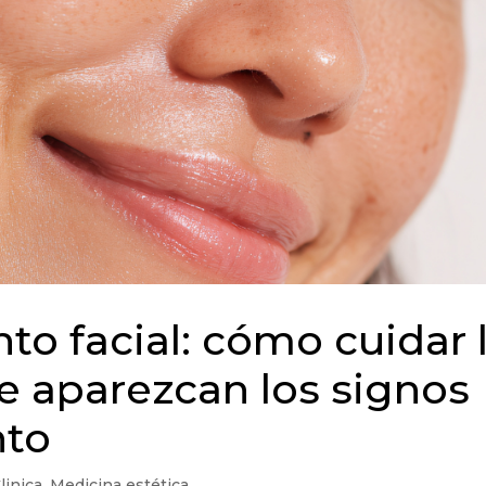
to facial: cómo cuidar 
ue aparezcan los signos
nto
linica
,
Medicina estética