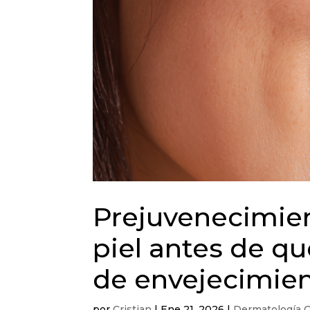
Prejuvenecimien
piel antes de q
de envejecimie
por
Cristian
|
Ene 21, 2026
|
Dermatología C