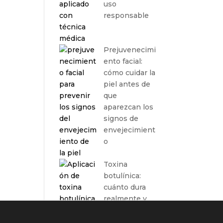
uso
responsable
Prejuvenecimi
ento facial:
cómo cuidar la
piel antes de
que
aparezcan los
signos de
envejecimient
o
Toxina
botulínica:
cuánto dura
realmente y
de qué
depende