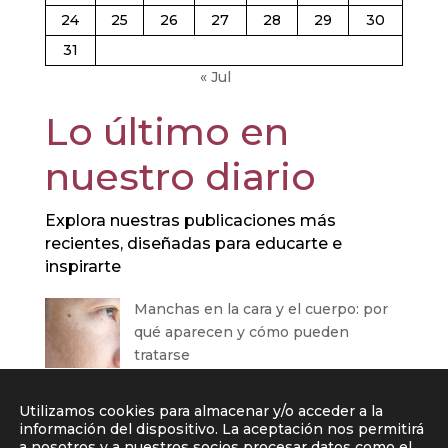
24
25
26
27
28
29
30
31
« Jul
Lo último en
nuestro diario
Explora nuestras publicaciones más
recientes, diseñadas para educarte e
inspirarte
Manchas en la cara y el cuerpo: por
qué aparecen y cómo pueden
tratarse
Contorno de ojos: por qué la zona
Utilizamos cookies para almacenar y/o acceder a la
periocular envejece antes y cómo
información del dispositivo. La aceptación nos permitirá
tratarla
a nosotros y a nuestros socios procesar datos como el