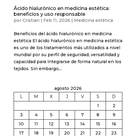
Ácido hialurónico en medicina estética:
beneficios y uso responsable
por
Cristian
|
Feb 11, 2026
|
Medicina estética
Beneficios del ácido hialurónico en medicina
estética El ácido hialurónico en medicina estética
es uno de los tratamientos más utilizados a nivel
mundial por su perfil de seguridad, versatilidad y
capacidad para integrarse de forma natural en los
tejidos. Sin embargo,...
agosto 2026
L
M
X
J
V
S
D
1
2
3
4
5
6
7
8
9
10
11
12
13
14
15
16
17
18
19
20
21
22
23